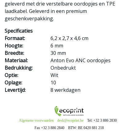
geleverd met drie verstelbare oordopjes en TPE
laadkabel. Geleverd in een premium
geschenkverpakking.
Specificaties
Formaat:
6,2 x 2,7 x 4,6 cm
Hoogte:
6 mm
Breedte:
30 mm
Materiaal:
Anton Evo ANC oordopjes
Bedrukking:
Onbedrukt
Optie:
Wit
Oplage:
10
Levertijd:
8 werkdagen
Algemene voorwaarden
desk@ecoprint.be
Tel: +32 3 886 2830
Fax +32 3 886 2840
BTW: BE 0420 881 218