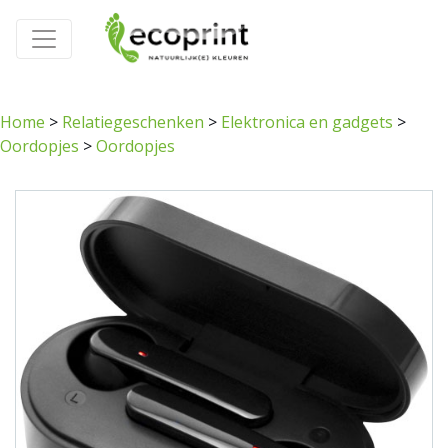
Home
>
Relatiegeschenken
>
Elektronica en gadgets
>
Oordopjes
>
Oordopjes